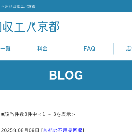
「不用品回収エバ京都」
ス一覧
料金
FAQ
店
BLOG
■該当件数3件中＜1 ～ 3を表示＞
2025年08月09日 [
京都の不用品回収
]