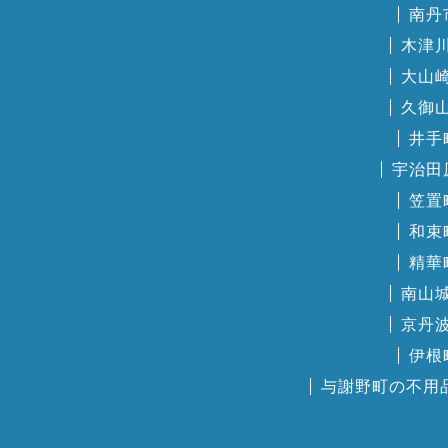
南丹
木津
大山
久御
井手
宇治田
笠置
和束
精華
南山
京丹
伊根
与謝野町の不用