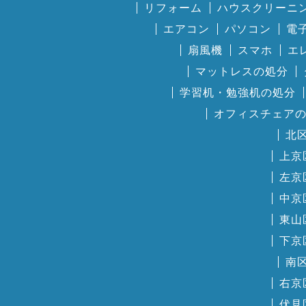
リフォーム
ハウスクリーニ
エアコン
パソコン
電
扇風機
スマホ
エ
マットレスの処分
学習机・勉強机の処分
オフィスチェア
北
上京
左京
中京
東山
下京
南
右京
伏見