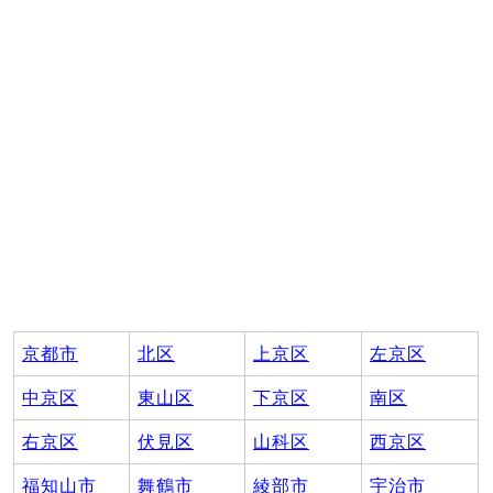
京都市
北区
上京区
左京区
中京区
東山区
下京区
南区
右京区
伏見区
山科区
西京区
福知山市
舞鶴市
綾部市
宇治市