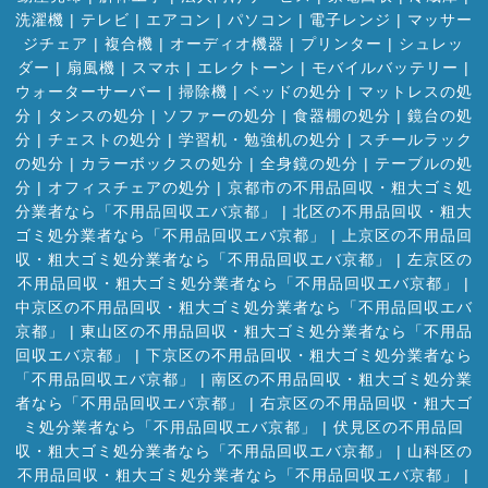
洗濯機
|
テレビ
|
エアコン
|
パソコン
|
電子レンジ
|
マッサー
ジチェア
|
複合機
|
オーディオ機器
|
プリンター
|
シュレッ
ダー
|
扇風機
|
スマホ
|
エレクトーン
|
モバイルバッテリー
|
ウォーターサーバー
|
掃除機
|
ベッドの処分
|
マットレスの処
分
|
タンスの処分
|
ソファーの処分
|
食器棚の処分
|
鏡台の処
分
|
チェストの処分
|
学習机・勉強机の処分
|
スチールラック
の処分
|
カラーボックスの処分
|
全身鏡の処分
|
テーブルの処
分
|
オフィスチェアの処分
|
京都市の不用品回収・粗大ゴミ処
分業者なら「不用品回収エバ京都」
|
北区の不用品回収・粗大
ゴミ処分業者なら「不用品回収エバ京都」
|
上京区の不用品回
収・粗大ゴミ処分業者なら「不用品回収エバ京都」
|
左京区の
不用品回収・粗大ゴミ処分業者なら「不用品回収エバ京都」
|
中京区の不用品回収・粗大ゴミ処分業者なら「不用品回収エバ
京都」
|
東山区の不用品回収・粗大ゴミ処分業者なら「不用品
回収エバ京都」
|
下京区の不用品回収・粗大ゴミ処分業者なら
「不用品回収エバ京都」
|
南区の不用品回収・粗大ゴミ処分業
者なら「不用品回収エバ京都」
|
右京区の不用品回収・粗大ゴ
ミ処分業者なら「不用品回収エバ京都」
|
伏見区の不用品回
収・粗大ゴミ処分業者なら「不用品回収エバ京都」
|
山科区の
不用品回収・粗大ゴミ処分業者なら「不用品回収エバ京都」
|