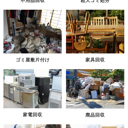
不用品回収
粗大ゴミ処分
家具回収
ゴミ屋敷片付け
家電回収
廃品回収