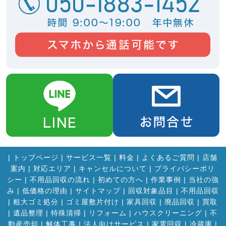
|
トップページ
|
サービス一覧
|
料金
|
よくあるご質問
|
店舗
案内
|
対応エリア
|
キャンセルについて
|
プライバシーポリ
シー
|
不用品回収の流れ
|
初めての方へ
|
作業事例
|
当社の強
み
|
低価格の理由
|
サイトマップ
|
回収対象品目
|
不用品回収
|
粗大ゴミ処分
|
ゴミ屋敷片付け
|
家具回収
|
廃品回収
|
買取
|
遺品整理
|
特殊清掃
|
リフォーム
|
ハウスクリーニング
|
不
動産売却
|
解体工事
|
法人向けサービス
|
家電回収
|
冷蔵庫
|