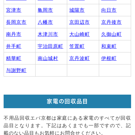
宮津市
亀岡市
城陽市
向日市
長岡京市
八幡市
京田辺市
京丹後市
南丹市
木津川市
大山崎町
久御山町
井手町
宇治田原町
笠置町
和束町
精華町
南山城村
京丹波町
伊根町
与謝野町
家電の回収品目
不用品回収エバ京都は家庭にある家電のすべてが回収
品目となります。下記はあくまでも一部ですので、記
載のない品目もお気軽にお問合せください。