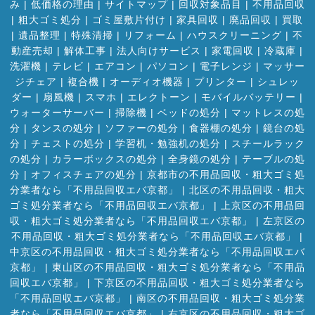
み
|
低価格の理由
|
サイトマップ
|
回収対象品目
|
不用品回収
|
粗大ゴミ処分
|
ゴミ屋敷片付け
|
家具回収
|
廃品回収
|
買取
|
遺品整理
|
特殊清掃
|
リフォーム
|
ハウスクリーニング
|
不
動産売却
|
解体工事
|
法人向けサービス
|
家電回収
|
冷蔵庫
|
洗濯機
|
テレビ
|
エアコン
|
パソコン
|
電子レンジ
|
マッサー
ジチェア
|
複合機
|
オーディオ機器
|
プリンター
|
シュレッ
ダー
|
扇風機
|
スマホ
|
エレクトーン
|
モバイルバッテリー
|
ウォーターサーバー
|
掃除機
|
ベッドの処分
|
マットレスの処
分
|
タンスの処分
|
ソファーの処分
|
食器棚の処分
|
鏡台の処
分
|
チェストの処分
|
学習机・勉強机の処分
|
スチールラック
の処分
|
カラーボックスの処分
|
全身鏡の処分
|
テーブルの処
分
|
オフィスチェアの処分
|
京都市の不用品回収・粗大ゴミ処
分業者なら「不用品回収エバ京都」
|
北区の不用品回収・粗大
ゴミ処分業者なら「不用品回収エバ京都」
|
上京区の不用品回
収・粗大ゴミ処分業者なら「不用品回収エバ京都」
|
左京区の
不用品回収・粗大ゴミ処分業者なら「不用品回収エバ京都」
|
中京区の不用品回収・粗大ゴミ処分業者なら「不用品回収エバ
京都」
|
東山区の不用品回収・粗大ゴミ処分業者なら「不用品
回収エバ京都」
|
下京区の不用品回収・粗大ゴミ処分業者なら
「不用品回収エバ京都」
|
南区の不用品回収・粗大ゴミ処分業
者なら「不用品回収エバ京都」
|
右京区の不用品回収・粗大ゴ