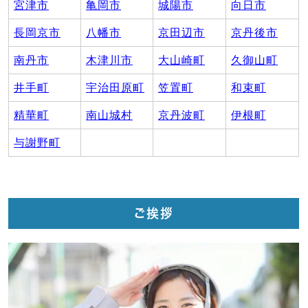
宮津市
亀岡市
城陽市
向日市
長岡京市
八幡市
京田辺市
京丹後市
南丹市
木津川市
大山崎町
久御山町
井手町
宇治田原町
笠置町
和束町
精華町
南山城村
京丹波町
伊根町
与謝野町
ご挨拶