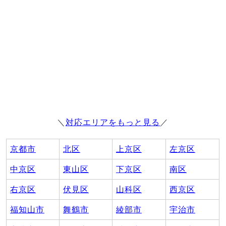
＼
対応エリアをもっと見る
／
京都市
北区
上京区
左京区
中京区
東山区
下京区
南区
右京区
伏見区
山科区
西京区
福知山市
舞鶴市
綾部市
宇治市