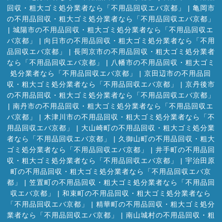
回収・粗大ゴミ処分業者なら「不用品回収エバ京都」
|
亀岡市
の不用品回収・粗大ゴミ処分業者なら「不用品回収エバ京都」
|
城陽市の不用品回収・粗大ゴミ処分業者なら「不用品回収エ
バ京都」
|
向日市の不用品回収・粗大ゴミ処分業者なら「不用
品回収エバ京都」
|
長岡京市の不用品回収・粗大ゴミ処分業者
なら「不用品回収エバ京都」
|
八幡市の不用品回収・粗大ゴミ
処分業者なら「不用品回収エバ京都」
|
京田辺市の不用品回
収・粗大ゴミ処分業者なら「不用品回収エバ京都」
|
京丹後市
の不用品回収・粗大ゴミ処分業者なら「不用品回収エバ京都」
|
南丹市の不用品回収・粗大ゴミ処分業者なら「不用品回収エ
バ京都」
|
木津川市の不用品回収・粗大ゴミ処分業者なら「不
用品回収エバ京都」
|
大山崎町の不用品回収・粗大ゴミ処分業
者なら「不用品回収エバ京都」
|
久御山町の不用品回収・粗大
ゴミ処分業者なら「不用品回収エバ京都」
|
井手町の不用品回
収・粗大ゴミ処分業者なら「不用品回収エバ京都」
|
宇治田原
町の不用品回収・粗大ゴミ処分業者なら「不用品回収エバ京
都」
|
笠置町の不用品回収・粗大ゴミ処分業者なら「不用品回
収エバ京都」
|
和束町の不用品回収・粗大ゴミ処分業者なら
「不用品回収エバ京都」
|
精華町の不用品回収・粗大ゴミ処分
業者なら「不用品回収エバ京都」
|
南山城村の不用品回収・粗