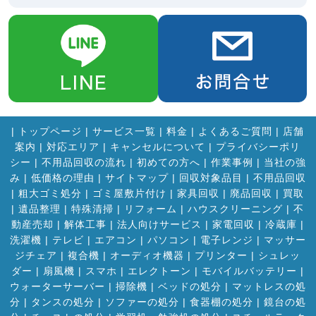
|
トップページ
|
サービス一覧
|
料金
|
よくあるご質問
|
店舗
案内
|
対応エリア
|
キャンセルについて
|
プライバシーポリ
シー
|
不用品回収の流れ
|
初めての方へ
|
作業事例
|
当社の強
み
|
低価格の理由
|
サイトマップ
|
回収対象品目
|
不用品回収
|
粗大ゴミ処分
|
ゴミ屋敷片付け
|
家具回収
|
廃品回収
|
買取
|
遺品整理
|
特殊清掃
|
リフォーム
|
ハウスクリーニング
|
不
動産売却
|
解体工事
|
法人向けサービス
|
家電回収
|
冷蔵庫
|
洗濯機
|
テレビ
|
エアコン
|
パソコン
|
電子レンジ
|
マッサー
ジチェア
|
複合機
|
オーディオ機器
|
プリンター
|
シュレッ
ダー
|
扇風機
|
スマホ
|
エレクトーン
|
モバイルバッテリー
|
ウォーターサーバー
|
掃除機
|
ベッドの処分
|
マットレスの処
分
|
タンスの処分
|
ソファーの処分
|
食器棚の処分
|
鏡台の処