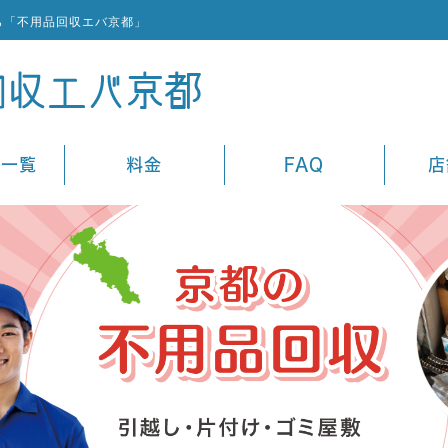
ら「不用品回収エバ京都」
ス一覧
料金
FAQ
店