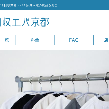
ゴミ回収業者エバ！家具家電の廃品を処分
ス一覧
料金
FAQ
店