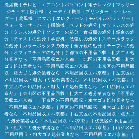
洗濯機
|
テレビ
|
エアコン
|
パソコン
|
電子レンジ
|
マッサー
ジチェア
|
複合機
|
オーディオ機器
|
プリンター
|
シュレッ
ダー
|
扇風機
|
スマホ
|
エレクトーン
|
モバイルバッテリー
|
ウォーターサーバー
|
掃除機
|
ベッドの処分
|
マットレスの処
分
|
タンスの処分
|
ソファーの処分
|
食器棚の処分
|
鏡台の処
分
|
チェストの処分
|
学習机・勉強机の処分
|
スチールラック
の処分
|
カラーボックスの処分
|
全身鏡の処分
|
テーブルの処
分
|
オフィスチェアの処分
|
京都市の不用品回収・粗大ゴミ処
分業者なら「不用品回収エバ京都」
|
北区の不用品回収・粗大
ゴミ処分業者なら「不用品回収エバ京都」
|
上京区の不用品回
収・粗大ゴミ処分業者なら「不用品回収エバ京都」
|
左京区の
不用品回収・粗大ゴミ処分業者なら「不用品回収エバ京都」
|
中京区の不用品回収・粗大ゴミ処分業者なら「不用品回収エバ
京都」
|
東山区の不用品回収・粗大ゴミ処分業者なら「不用品
回収エバ京都」
|
下京区の不用品回収・粗大ゴミ処分業者なら
「不用品回収エバ京都」
|
南区の不用品回収・粗大ゴミ処分業
者なら「不用品回収エバ京都」
|
右京区の不用品回収・粗大ゴ
ミ処分業者なら「不用品回収エバ京都」
|
伏見区の不用品回
収・粗大ゴミ処分業者なら「不用品回収エバ京都」
|
山科区の
不用品回収・粗大ゴミ処分業者なら「不用品回収エバ京都」
|