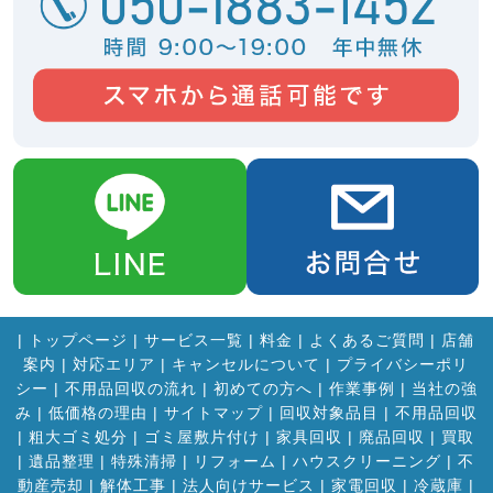
|
トップページ
|
サービス一覧
|
料金
|
よくあるご質問
|
店舗
案内
|
対応エリア
|
キャンセルについて
|
プライバシーポリ
シー
|
不用品回収の流れ
|
初めての方へ
|
作業事例
|
当社の強
み
|
低価格の理由
|
サイトマップ
|
回収対象品目
|
不用品回収
|
粗大ゴミ処分
|
ゴミ屋敷片付け
|
家具回収
|
廃品回収
|
買取
|
遺品整理
|
特殊清掃
|
リフォーム
|
ハウスクリーニング
|
不
動産売却
|
解体工事
|
法人向けサービス
|
家電回収
|
冷蔵庫
|