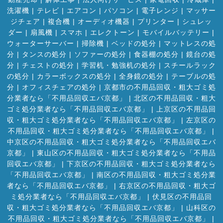
洗濯機
|
テレビ
|
エアコン
|
パソコン
|
電子レンジ
|
マッサー
ジチェア
|
複合機
|
オーディオ機器
|
プリンター
|
シュレッ
ダー
|
扇風機
|
スマホ
|
エレクトーン
|
モバイルバッテリー
|
ウォーターサーバー
|
掃除機
|
ベッドの処分
|
マットレスの処
分
|
タンスの処分
|
ソファーの処分
|
食器棚の処分
|
鏡台の処
分
|
チェストの処分
|
学習机・勉強机の処分
|
スチールラック
の処分
|
カラーボックスの処分
|
全身鏡の処分
|
テーブルの処
分
|
オフィスチェアの処分
|
京都市の不用品回収・粗大ゴミ処
分業者なら「不用品回収エバ京都」
|
北区の不用品回収・粗大
ゴミ処分業者なら「不用品回収エバ京都」
|
上京区の不用品回
収・粗大ゴミ処分業者なら「不用品回収エバ京都」
|
左京区の
不用品回収・粗大ゴミ処分業者なら「不用品回収エバ京都」
|
中京区の不用品回収・粗大ゴミ処分業者なら「不用品回収エバ
京都」
|
東山区の不用品回収・粗大ゴミ処分業者なら「不用品
回収エバ京都」
|
下京区の不用品回収・粗大ゴミ処分業者なら
「不用品回収エバ京都」
|
南区の不用品回収・粗大ゴミ処分業
者なら「不用品回収エバ京都」
|
右京区の不用品回収・粗大ゴ
ミ処分業者なら「不用品回収エバ京都」
|
伏見区の不用品回
収・粗大ゴミ処分業者なら「不用品回収エバ京都」
|
山科区の
不用品回収・粗大ゴミ処分業者なら「不用品回収エバ京都」
|