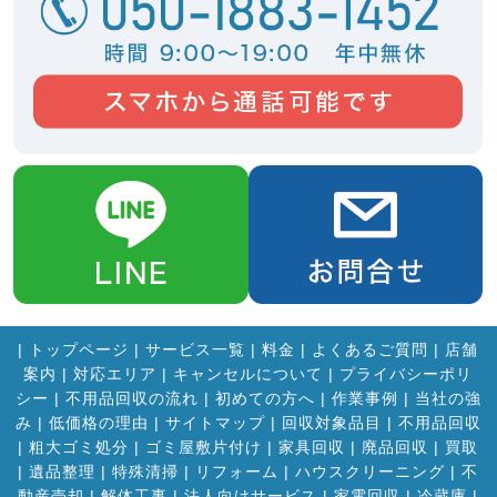
|
トップページ
|
サービス一覧
|
料金
|
よくあるご質問
|
店舗
案内
|
対応エリア
|
キャンセルについて
|
プライバシーポリ
シー
|
不用品回収の流れ
|
初めての方へ
|
作業事例
|
当社の強
み
|
低価格の理由
|
サイトマップ
|
回収対象品目
|
不用品回収
|
粗大ゴミ処分
|
ゴミ屋敷片付け
|
家具回収
|
廃品回収
|
買取
|
遺品整理
|
特殊清掃
|
リフォーム
|
ハウスクリーニング
|
不
動産売却
|
解体工事
|
法人向けサービス
|
家電回収
|
冷蔵庫
|