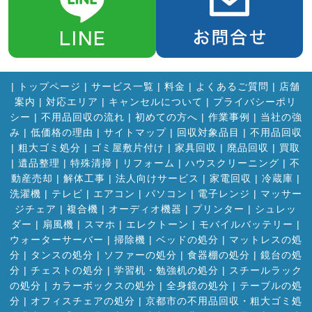
|
トップページ
|
サービス一覧
|
料金
|
よくあるご質問
|
店舗
案内
|
対応エリア
|
キャンセルについて
|
プライバシーポリ
シー
|
不用品回収の流れ
|
初めての方へ
|
作業事例
|
当社の強
み
|
低価格の理由
|
サイトマップ
|
回収対象品目
|
不用品回収
|
粗大ゴミ処分
|
ゴミ屋敷片付け
|
家具回収
|
廃品回収
|
買取
|
遺品整理
|
特殊清掃
|
リフォーム
|
ハウスクリーニング
|
不
動産売却
|
解体工事
|
法人向けサービス
|
家電回収
|
冷蔵庫
|
洗濯機
|
テレビ
|
エアコン
|
パソコン
|
電子レンジ
|
マッサー
ジチェア
|
複合機
|
オーディオ機器
|
プリンター
|
シュレッ
ダー
|
扇風機
|
スマホ
|
エレクトーン
|
モバイルバッテリー
|
ウォーターサーバー
|
掃除機
|
ベッドの処分
|
マットレスの処
分
|
タンスの処分
|
ソファーの処分
|
食器棚の処分
|
鏡台の処
分
|
チェストの処分
|
学習机・勉強机の処分
|
スチールラック
の処分
|
カラーボックスの処分
|
全身鏡の処分
|
テーブルの処
分
|
オフィスチェアの処分
|
京都市の不用品回収・粗大ゴミ処