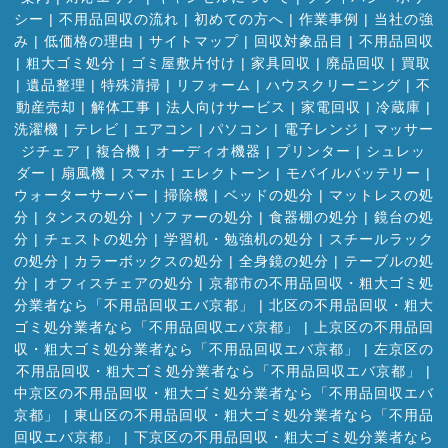
シー
|
不用品回収の流れ
|
初めての方へ
|
作業事例
|
当社の強
み
|
低価格の理由
|
サイトマップ
|
回収対象品目
|
不用品回収
|
粗大ゴミ処分
|
ゴミ屋敷片付け
|
家具回収
|
廃品回収
|
買取
|
遺品整理
|
特殊清掃
|
リフォーム
|
ハウスクリーニング
|
不
動産売却
|
解体工事
|
法人向けサービス
|
家電回収
|
冷蔵庫
|
洗濯機
|
テレビ
|
エアコン
|
パソコン
|
電子レンジ
|
マッサー
ジチェア
|
複合機
|
オーディオ機器
|
プリンター
|
シュレッ
ダー
|
扇風機
|
スマホ
|
エレクトーン
|
モバイルバッテリー
|
ウォーターサーバー
|
掃除機
|
ベッドの処分
|
マットレスの処
分
|
タンスの処分
|
ソファーの処分
|
食器棚の処分
|
鏡台の処
分
|
チェストの処分
|
学習机・勉強机の処分
|
スチールラック
の処分
|
カラーボックスの処分
|
全身鏡の処分
|
テーブルの処
分
|
オフィスチェアの処分
|
京都市の不用品回収・粗大ゴミ処
分業者なら「不用品回収エバ京都」
|
北区の不用品回収・粗大
ゴミ処分業者なら「不用品回収エバ京都」
|
上京区の不用品回
収・粗大ゴミ処分業者なら「不用品回収エバ京都」
|
左京区の
不用品回収・粗大ゴミ処分業者なら「不用品回収エバ京都」
|
中京区の不用品回収・粗大ゴミ処分業者なら「不用品回収エバ
京都」
|
東山区の不用品回収・粗大ゴミ処分業者なら「不用品
回収エバ京都」
|
下京区の不用品回収・粗大ゴミ処分業者なら